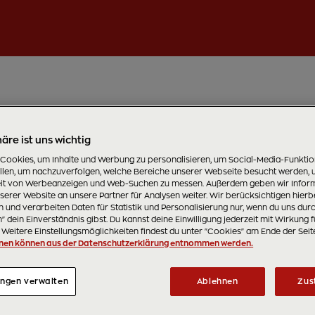
äre ist uns wichtig
 Cookies, um Inhalte und Werbung zu personalisieren, um Social-Media-Funkti
ellen, um nachzuverfolgen, welche Bereiche unserer Webseite besucht werden, 
t von Werbeanzeigen und Web-Suchen zu messen. Außerdem geben wir Inform
erer Website an unsere Partner für Analysen weiter. Wir berücksichtigen hierb
 und verarbeiten Daten für Statistik und Personalisierung nur, wenn du uns dur
 dein Einverständnis gibst. Du kannst deine Einwilligung jederzeit mit Wirkung f
 Weitere Einstellungsmöglichkeiten findest du unter "Cookies" am Ende der Seit
nen können aus der Datenschutzerklärung entnommen werden.
ungen verwalten
Ablehnen
Zus