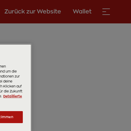
Zurück zur Website
Wallet
onen
und um die
ationen zur
ei deine
ch Klicken auf
ür die Zukunft
e.
Detaillierte
timmen