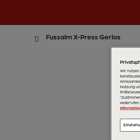
Fussalm X-Press Gerlos
Privatsph
Wir nutzen
bereitzust
Wirksamkei
Nutzung uns
Präferenzen
"Zustimmen"
widerrufen.
Informatio
Einstell