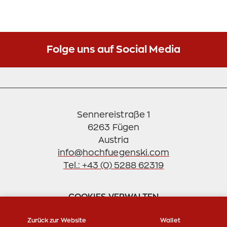
Liftanlagen
finden Ski- & Snowboardfahrer ein
Einstellungen verwalten
breites Angebot für alle Könnensstufen. Nahezu
100%ige Schneesicherheit
und Skifahren bis
2.500m garantieren den
perfekten Skiurlaub im
Folge uns auf Social Media
Zillertal
für die ganze Familie. Die Zillertal Arena ist
ein Urlaubsparadies für Groß und Klein.
Sennereistraße 1
6263 Fügen
info@hochfuegenski.com
Tel.: +43 (0) 5288 62319
COOKIES VERWALTEN
Zurück zur Website
Wallet