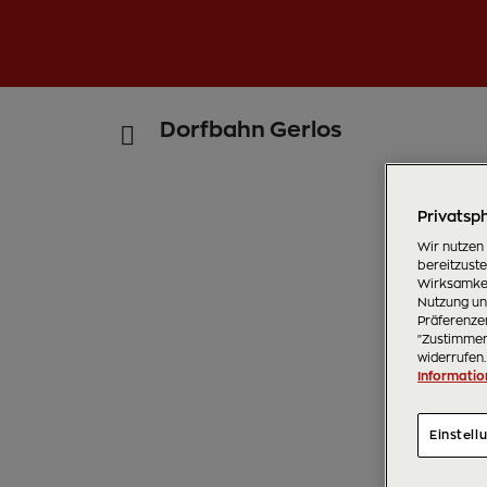
Dorfbahn Gerlos
Privatsph
Wir nutzen
bereitzust
Wirksamkei
Nutzung uns
Präferenzen
"Zustimmen"
widerrufen.
Informatio
Einstell