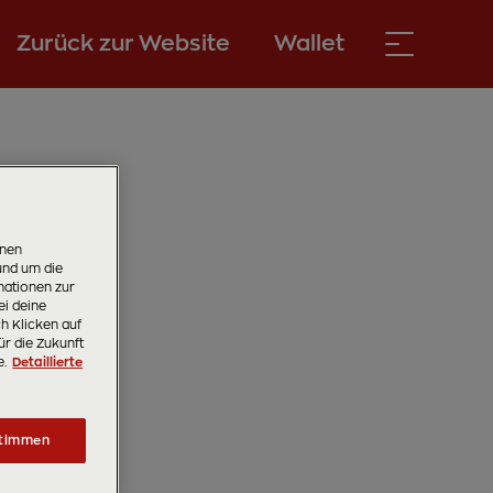
Zurück zur Website
Wallet
onen
und um die
ationen zur
ei deine
ch Klicken auf
ür die Zukunft
e.
Detaillierte
timmen