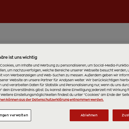
äre ist uns wichtig
 Cookies, um Inhalte und Werbung zu personalisieren, um Social-Media-Funkti
ellen, um nachzuverfolgen, welche Bereiche unserer Webseite besucht werden, 
t von Werbeanzeigen und Web-Suchen zu messen. Außerdem geben wir Inform
erer Website an unsere Partner für Analysen weiter. Wir berücksichtigen hierb
 und verarbeiten Daten für Statistik und Personalisierung nur, wenn du uns dur
 dein Einverständnis gibst. Du kannst deine Einwilligung jederzeit mit Wirkung f
 Weitere Einstellungsmöglichkeiten findest du unter "Cookies" am Ende der Seit
nen können aus der Datenschutzerklärung entnommen werden.
ungen verwalten
Ablehnen
Zus