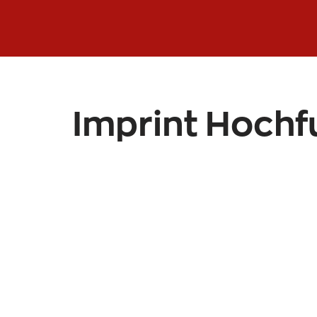
Privatsph
Imprint Hoch
Wir nutzen
bereitzust
Wirksamkei
Nutzung uns
Präferenzen
"Zustimmen"
widerrufen.
Informatio
Einstell