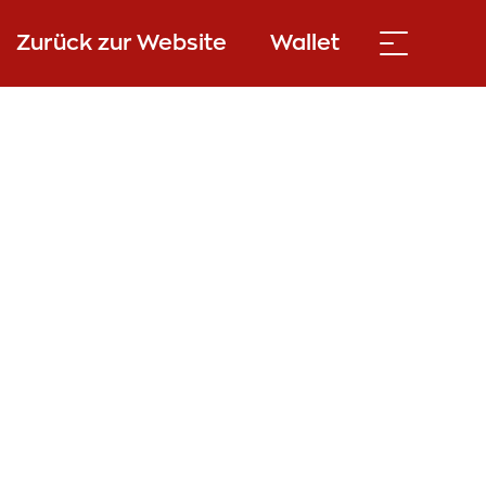
Zurück zur Website
Wallet
onen
und um die
ationen zur
ei deine
ch Klicken auf
ür die Zukunft
e.
Detaillierte
timmen